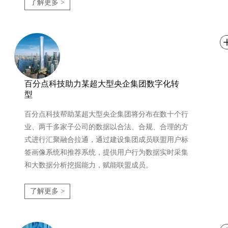
了解更多 >
百分点科技助力某超大型央企集团数字化转
型
百分点科技帮助某超大型央企集团将分布在数十个行
业、两千多家子公司的数据以合法、合规、合理的方
式进行汇聚融合拉通，通过建设集团成员联盟用户标
签画像系统和推荐系统，提供用户行为数据实时采集
和大数据分析挖掘能力，赋能联盟成员。
了解更多 >