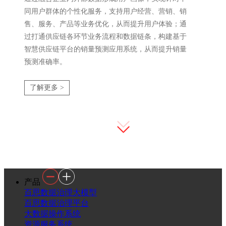
同用户群体的个性化服务，支持用户经营、营销、销
售、服务、产品等业务优化，从而提升用户体验；通
过打通供应链各环节业务流程和数据链条，构建基于
智慧供应链平台的销量预测应用系统，从而提升销量
预测准确率。
了解更多 >
产品
百思数据治理大模型
百思数据治理平台
大数据操作系统
资源服务系统