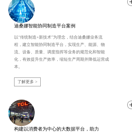
迪桑娜智能协同制造平台案例
以“传统制造+新技术”为理念，结合迪桑娜业务流
程，建立智能协同制造平台，实现生产、能源、物
流、设备、质量、调度指挥等业务的规范化和智能
化，有效提升生产效率，缩短生产周期并降低运营成
本。
了解更多 >
构建以消费者为中心的大数据平台，助力