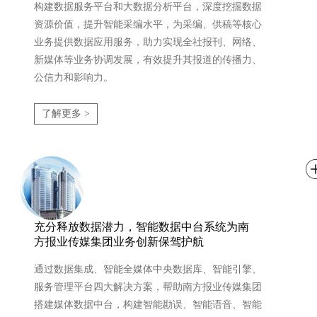
构建数据服务平台和大数据分析平台，深度挖掘数据
资源价值，提升智能采编水平，为采编、供稿等核心
业务提供数据应用服务，助力实现全社报刊、网络、
新媒体等业务协调发展，有效提升其报道的传播力、
公信力和影响力。
了解更多 >
充分释放数据潜力，智能数据中台系统为南
方报业传媒集团业务创新保驾护航
通过数据集成、智能全媒体中央数据库、智能引擎、
服务管理平台四大解决方案，帮助南方报业传媒集团
搭建媒体数据中台，构建智能勘误、智能语音、智能