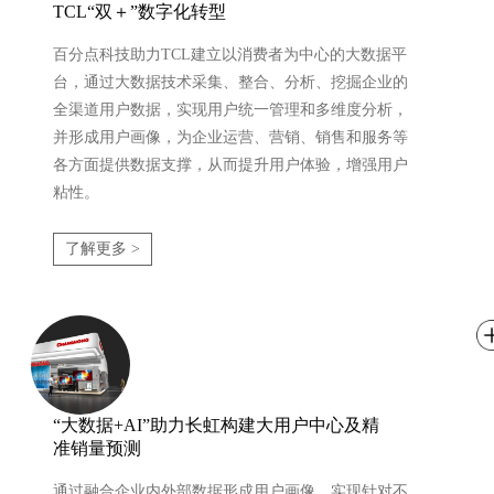
TCL“双＋”数字化转型
百分点科技助力TCL建立以消费者为中心的大数据平
台，通过大数据技术采集、整合、分析、挖掘企业的
全渠道用户数据，实现用户统一管理和多维度分析，
并形成用户画像，为企业运营、营销、销售和服务等
各方面提供数据支撑，从而提升用户体验，增强用户
粘性。
了解更多 >
“大数据+AI”助力长虹构建大用户中心及精
准销量预测
通过融合企业内外部数据形成用户画像，实现针对不