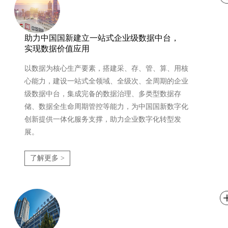
助力中国国新建立一站式企业级数据中台，
实现数据价值应用
以数据为核心生产要素，搭建采、存、管、算、用核
心能力，建设一站式全领域、全级次、全周期的企业
级数据中台，集成完备的数据治理、多类型数据存
储、数据全生命周期管控等能力，为中国国新数字化
创新提供一体化服务支撑，助力企业数字化转型发
展。
了解更多 >